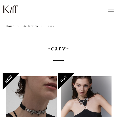
Home
Collection
-carv-
-carv-