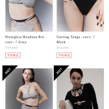
Hourglass Bandeau Bra -
Cutting Tanga -carv- /
carv- / Gray
Black
¥19,800
¥12,100
予約商品
予約商品