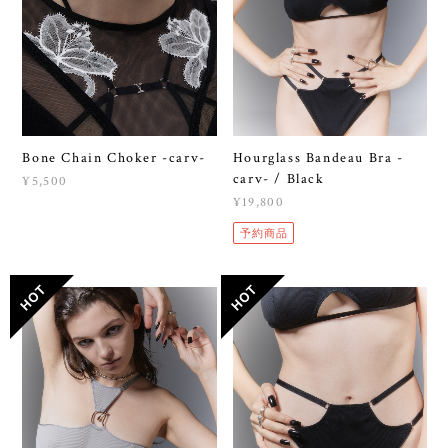
Bone Chain Choker -carv-
Hourglass Bandeau Bra -
carv- / Black
¥5,500
¥19,800
予約商品