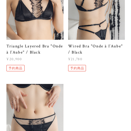
Triangle Layered Bra "Onde
Wired Bra "Onde à l’Aube"
à l’Aube" / Black
/ Black
¥20,900
¥21,780
予約商品
予約商品