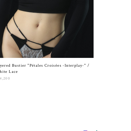
yered Bustier "Pétales Croisées -Interplay-" /
ite Lace
4,200