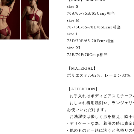
size:S
70A/65-75B/65Ccup相当
size:M
70-75C/65-70D/65Ecup相当
size:L
75D/70E/65-70Fcup相当
size:XL
75E/70F/70Gcup相当
【MATERIAL】
ポリエステル62%、レーヨン33%
【ATTENTION】
- お手入れはボディピアスモチー
- おしゃれ着用洗剤や、ランジェ
お使いいただけます。
- お洗濯後は優しく形を整え、陰
- デリケートな為、着用の時は貴
- 他のものと一緒に洗うと色移り