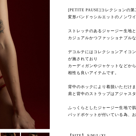
[PETITE PAUSE]コレクションの第
変形バンドゥシルエットのノンワ
ストレッチのあるジャージー生地と
カジュアルかつファッショナブル
デコルテにはコレクションアイコ
が施されており
カーディガンやジャケットなどか
相性も良いアイテムです。
背中のホックにより着脱いただけ
肩と背中のストラップはアジャス
ふっくらとしたジャージー生地で
パッドポケットが付いている為、
【SIZE】 S/M/L/XL