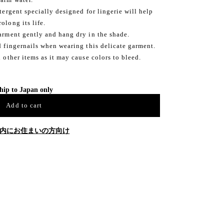
etergent specially designed for lingerie will help
olong its life.
garment gently and hang dry in the shade.
d fingernails when wearing this delicate garment.
h other items as it may cause colors to bleed.
hip to Japan only
Add to cart
内にお住まいの方向け