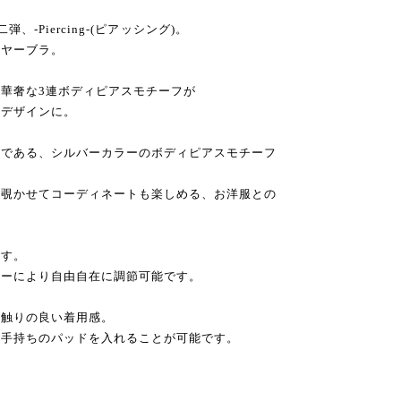
二弾、-Piercing-(ピアッシング)。
イヤーブラ。
華奢な3連ボディピアスモチーフが
なデザインに。
ンである、シルバーカラーのボディピアスモチーフ
ら覗かせてコーディネートも楽しめる、お洋服との
ます。
ターにより自由自在に調節可能です。
肌触りの良い着用感。
お手持ちのパッドを入れることが可能です。