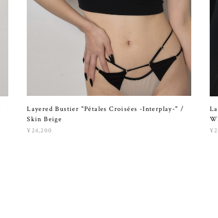
Layered Bustier "Pétales Croisées -Interplay-" /
/
La
Skin Beige
Wh
¥24,200
¥2