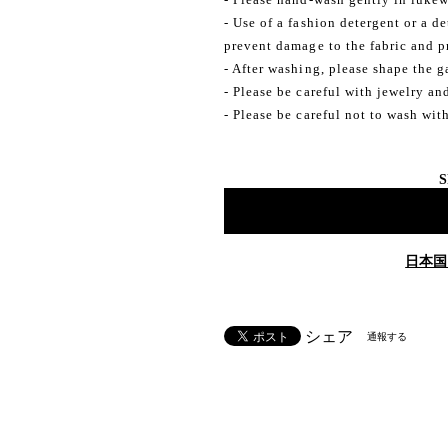
- Use of a fashion detergent or a d
prevent damage to the fabric and pr
- After washing, please shape the 
- Please be careful with jewelry an
- Please be careful not to wash wit
S
日本国
シェア
通報する