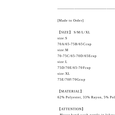
--------------------------------------------
[Made to Order]
【SIZE】 S/M/L/XL
size:S
70A/65-75B/65Ccup
size:M
70-75C/65-70D/65Ecup
size:L
75D/70E/65-70Fcup
size:XL
75E/70F/70Gcup
【MATERIAL】
62% Polyester, 33% Rayon, 5% Po
【ATTENTION】
- Please hand-wash gently in lukew