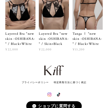
Layered Bra "new
Layered Bra "new
Tanga Ⅰ "new
skin -OSHIBANA-
skin -OSHIBANA-
skin -OSHIBANA-
" / Black×White
" / Skin×Black
" / Black×White
¥22,000
¥22,000
¥13,200
プライバシーポリシー
特定商取引法に基づく表記
ショップに質問する
© Kiff Lingerie All rights reserved.