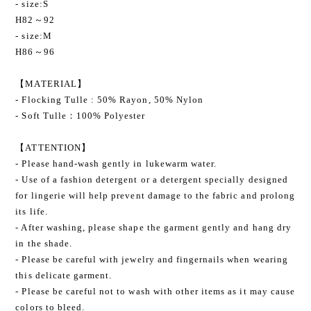
- size:S
H82～92
- size:M
H86～96
【MATERIAL】
- Flocking Tulle : 50% Rayon, 50% Nylon
- Soft Tulle：100% Polyester
【ATTENTION】
- Please hand-wash gently in lukewarm water.
- Use of a fashion detergent or a detergent specially designed
for lingerie will help prevent damage to the fabric and prolong
its life.
- After washing, please shape the garment gently and hang dry
in the shade.
- Please be careful with jewelry and fingernails when wearing
this delicate garment.
- Please be careful not to wash with other items as it may cause
colors to bleed.