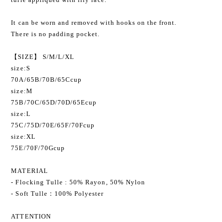
It can be worn and removed with hooks on the front.
There is no padding pocket.
【SIZE】 S/M/L/XL
size:S
70A/65B/70B/65Ccup
size:M
75B/70C/65D/70D/65Ecup
size:L
75C/75D/70E/65F/70Fcup
size:XL
75E/70F/70Gcup
MATERIAL
- Flocking Tulle : 50% Rayon, 50% Nylon
- Soft Tulle：100% Polyester
ATTENTION