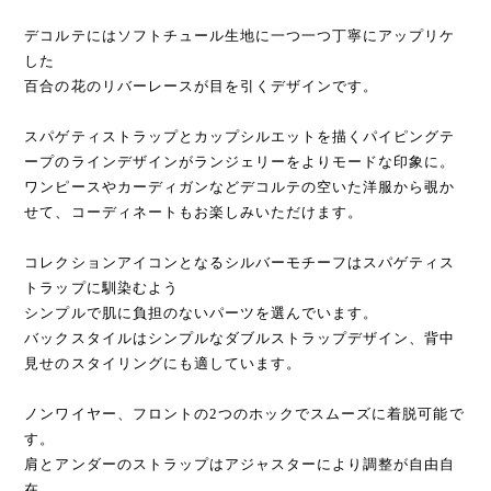
デコルテにはソフトチュール生地に一つ一つ丁寧にアップリケ
した
百合の花のリバーレースが目を引くデザインです。
スパゲティストラップとカップシルエットを描くパイピングテ
ープのラインデザインがランジェリーをよりモードな印象に。
ワンピースやカーディガンなどデコルテの空いた洋服から覗か
せて、コーディネートもお楽しみいただけます。
コレクションアイコンとなるシルバーモチーフはスパゲティス
トラップに馴染むよう
シンプルで肌に負担のないパーツを選んでいます。
バックスタイルはシンプルなダブルストラップデザイン、背中
見せのスタイリングにも適しています。
ノンワイヤー、フロントの2つのホックでスムーズに着脱可能で
す。
肩とアンダーのストラップはアジャスターにより調整が自由自
在。