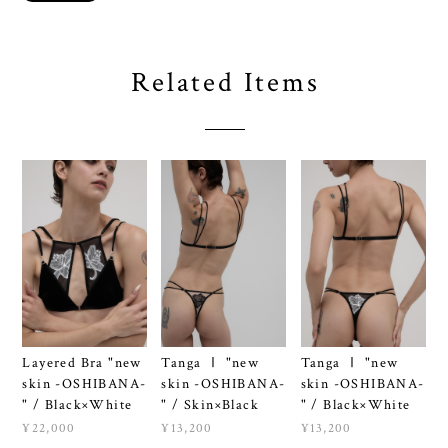
Related Items
Layered Bra "new
Tanga Ⅰ "new
Tanga Ⅰ "new
skin -OSHIBANA-
skin -OSHIBANA-
skin -OSHIBANA-
" / Black×White
" / Skin×Black
" / Black×White
¥22,000
¥13,200
¥13,200