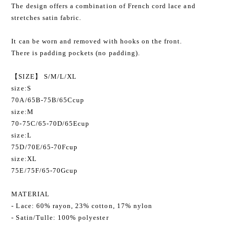
The design offers a combination of French cord lace and
stretches satin fabric.
It can be worn and removed with hooks on the front.
There is padding pockets (no padding).
【SIZE】 S/M/L/XL
size:S
70A/65B-75B/65Ccup
size:M
70-75C/65-70D/65Ecup
size:L
75D/70E/65-70Fcup
size:XL
75E/75F/65-70Gcup
MATERIAL
- Lace: 60% rayon, 23% cotton, 17% nylon
- Satin/Tulle: 100% polyester