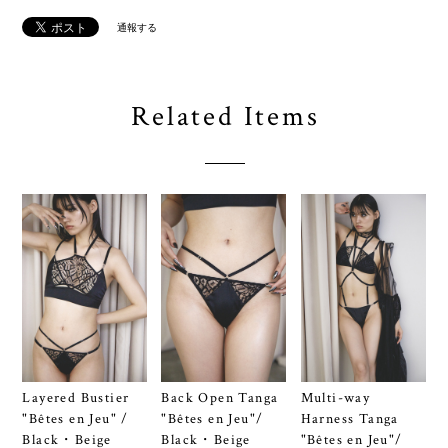
通報する
Related Items
Back Open Tanga
Layered Bustier
Multi-way
"Bêtes en Jeu"/
"Bêtes en Jeu" /
Harness Tanga
Black・Beige
Black・Beige
"Bêtes en Jeu"/